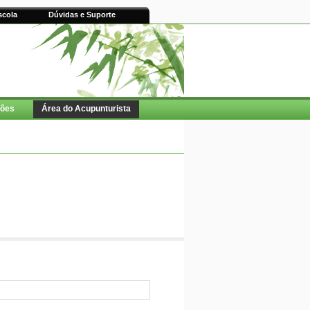
scola
Dúvidas e Suporte
ções
Área do Acupunturista