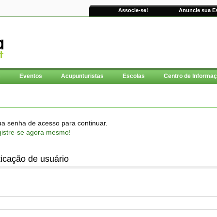
Associe-se!
Anuncie sua E
s
Eventos
Acupunturistas
Escolas
Centro de Informa
ua senha de acesso para continuar.
gistre-se agora mesmo!
ticação de usuário