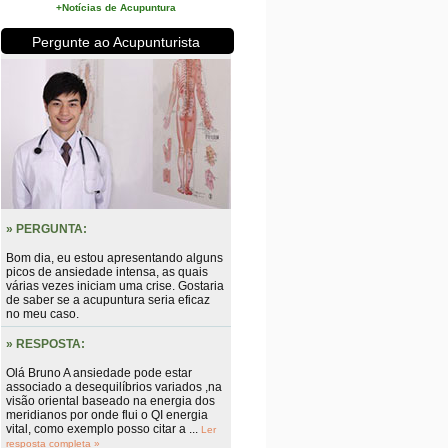
+Notícias de Acupuntura
Pergunte ao Acupunturista
» PERGUNTA:
Bom dia, eu estou apresentando alguns
picos de ansiedade intensa, as quais
várias vezes iniciam uma crise. Gostaria
de saber se a acupuntura seria eficaz
no meu caso.
» RESPOSTA:
Olá Bruno A ansiedade pode estar
associado a desequilíbrios variados ,na
visão oriental baseado na energia dos
meridianos por onde flui o QI energia
vital, como exemplo posso citar a ...
Ler
resposta completa »