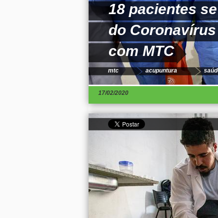
18 pacientes s
do Coronavírus
com MTC
mtc
acupuntura
saúd
17/02/2020