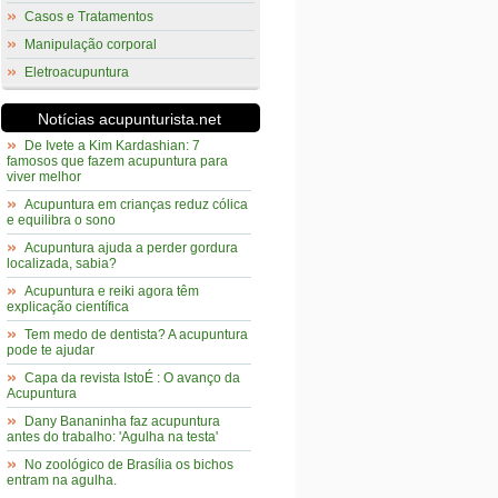
Casos e Tratamentos
Manipulação corporal
Eletroacupuntura
Notícias acupunturista.net
De Ivete a Kim Kardashian: 7
famosos que fazem acupuntura para
viver melhor
Acupuntura em crianças reduz cólica
e equilibra o sono
Acupuntura ajuda a perder gordura
localizada, sabia?
Acupuntura e reiki agora têm
explicação científica
Tem medo de dentista? A acupuntura
pode te ajudar
Capa da revista IstoÉ : O avanço da
Acupuntura
Dany Bananinha faz acupuntura
antes do trabalho: 'Agulha na testa'
No zoológico de Brasília os bichos
entram na agulha.