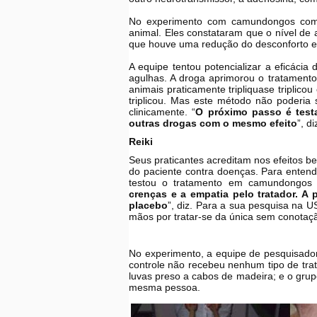
No experimento com camundongos com d
animal. Eles constataram que o nível de
que houve uma redução do desconforto e
A equipe tentou potencializar a eficáci
agulhas. A droga aprimorou o tratamento
animais praticamente tripliquase triplic
triplicou. Mas este método não poderi
clinicamente. “
O próximo passo é testa
outras drogas com o mesmo efeito
”, d
Reiki
Seus praticantes acreditam nos efeitos b
do paciente contra doenças. Para entende
testou o tratamento em camundongos 
crenças e a empatia pelo tratador. A 
placebo
”, diz. Para a sua pesquisa na U
mãos por tratar-se da única sem conotaçã
No experimento, a equipe de pesquisado
controle não recebeu nenhum tipo de tra
luvas preso a cabos de madeira; e o grup
mesma pessoa.