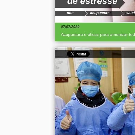
de estresse
mtc
acupuntura
saúd
07/07/2020
Acupuntura é eficaz para amenizar tod