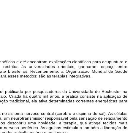
néficos e até encontram explicações científicas para acupuntura e
 restritos às universidades orientais, ganharam espaço entre
até brasileiros. Recentemente, a Organização Mundial de Saúde
ra esses métodos: são as terapias integrativas.
oi publicado por pesquisadores da Universidade de Rochester na
io. Criada há quatro mil anos, a prática consiste na aplicação de
ção tradicional, ela ativa determinadas correntes energéticas para
s no sistema nervoso central (cérebro e espinha dorsal). As células
ina, um neurotransmissor responsável pela sensação de relaxamento
nos descobriu uma novidade: a terapia, que atinge tecidos mais
ema nervoso periférico. As agulhas estimulam também a liberação de
 poder antiinflamatório e analgésico.