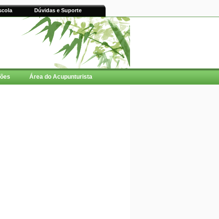
scola
Dúvidas e Suporte
ções
Área do Acupunturista