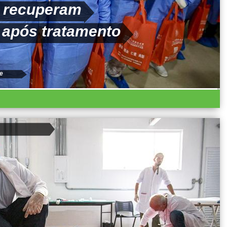
e recuperam
 após tratamento
e