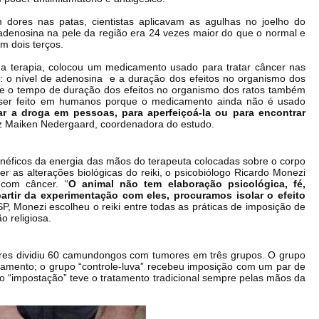
ores nas patas, cientistas aplicavam as agulhas no joelho do
 adenosina na pele da região era 24 vezes maior do que o normal e
m dois terços.
a da terapia, colocou um medicamento usado para tratar câncer nas
: o nível de adenosina e a duração dos efeitos no organismo dos
ou e o tempo de duração dos efeitos no organismo dos ratos também
a ser feito em humanos porque o medicamento ainda não é usado
r a droga em pessoas, para aperfeiçoá-la ou para encontrar
iz Maiken Nedergaard, coordenadora do estudo.
enéficos da energia das mãos do terapeuta colocadas sobre o corpo
r as alterações biológicas do reiki, o psicobiólogo Ricardo Monezi
com câncer. “
O animal não tem elaboração psicológica, fé,
partir da experimentação com eles, procuramos isolar o efeito
SP, Monezi escolheu o reiki entre todas as práticas de imposição de
o religiosa.
res dividiu 60 camundongos com tumores em três grupos. O grupo
tamento; o grupo “controle-luva” recebeu imposição com um par de
o “impostação” teve o tratamento tradicional sempre pelas mãos da