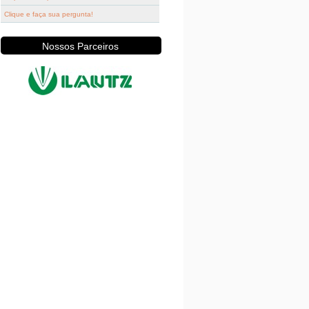
Clique e faça sua pergunta!
Nossos Parceiros