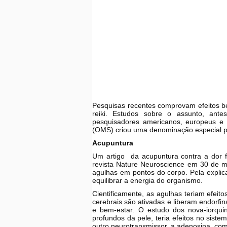
Pesquisas recentes comprovam efeitos be
reiki. Estudos sobre o assunto, antes
pesquisadores americanos, europeus e 
(OMS) criou uma denominação especial pa
Acupuntura
Um artigo da acupuntura contra a dor f
revista Nature Neuroscience em 30 de ma
agulhas em pontos do corpo. Pela explica
equilibrar a energia do organismo.
Cientificamente, as agulhas teriam efeito
cerebrais são ativadas e liberam endorf
e bem-estar. O estudo dos nova-iorqui
profundos da pele, teria efeitos no sist
outro neurotransmissor, a adenosina, com