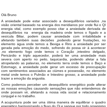
Olá Bruno
A ansiedade pode estar associado a desequilíbrios variados ,na
visão oriental baseado na energia dos meridianos por onde flui o QI
energia vital, como exemplo posso citar a ansiedade derivada de
desequilíbrios na energia da madeira onde temos o fígado e a
vesícula Biliar, podem causar ansiedade com irritabilidade e
afetando também suas decisões ,podendo gerar frustações, no
elemento água onde temos a Bexiga e Rins a ansiedade por ser
gerada pela emoção do medo, sofrendo do possa vir à acontecer
,no elemento fogo onde temos o Coração ,intestino delgado,
Pericárdio e triplo aquecedor, poderá ter uma ansiedade mais
severa com aperto no peito, taquicardia, podendo afetar a fala
atropelando as palavras, no elemento terra onde temos o Baço e
Estomago, a ansiedade pode gerar um excesso de preocupação
com sentimentos associados ao ciúmes e possessão, no elemento
metal onde temos o Pulmão e Intestino grosso, a ansiedade pode
trazer a emoção da angustia.
Como podemos perceber um desequilíbrio energético pode alterar
as nossas emoções causando sensações que não entendemos de
onde possam vir, afetando a nossa vida social e relacionamento
conjugal e no trabalho.
A acupuntura pode ser uma ótima maneira de equilibrar o quadro
energético harmonizando o fluxo do Qi e sangue por todo organismo