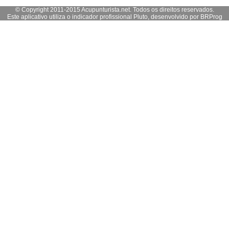
© Copyright 2011-2015 Acupunturista.net. Todos os direitos reservados.
Este aplicativo utiliza o indicador profissional Pluto, desenvolvido por
BRProg