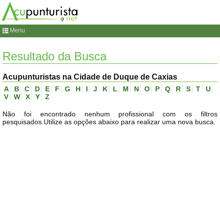
Menu
Resultado da Busca
Acupunturistas na Cidade de Duque de Caxias
A
B
C
D
E
F
G
H
I
J
K
L
M
N
O
P
Q
R
S
T
U
V
W
X
Y
Z
Não foi encontrado nenhum profissional com os filtros
pesquisados.Utilize as opções abaixo para realizar uma nova busca.