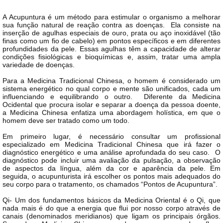
A Acupuntura é um método para estimular o organismo a melhorar
sua função natural de reação contra as doenças. Ela consiste na
inserção de agulhas especiais de ouro, prata ou aço inoxidável (tão
finas como um fio de cabelo) em pontos específicos e em diferentes
profundidades da pele. Essas agulhas têm a capacidade de alterar
condições fisiológicas e bioquímicas e, assim, tratar uma ampla
variedade de doenças.
Para a Medicina Tradicional Chinesa, o homem é considerado um
sistema energético no qual corpo e mente são unificados, cada um
influenciando e equilibrando o outro. Diferente da Medicina
Ocidental que procura isolar e separar a doença da pessoa doente,
a Medicina Chinesa enfatiza uma abordagem holística, em que o
homem deve ser tratado como um todo.
Em primeiro lugar, é necessário consultar um profissional
especializado em Medicina Tradicional Chinesa que irá fazer o
diagnóstico energético e uma análise aprofundada do seu caso. O
diagnóstico pode incluir uma avaliação da pulsação, a observação
de aspectos da língua, além da cor e aparência da pele. Em
seguida, o acupunturista irá escolher os pontos mais adequados do
seu corpo para o tratamento, os chamados “Pontos de Acupuntura”.
Qi- Um dos fundamentos básicos da Medicina Oriental é o Qi, que
nada mais é do que a energia que flui por nosso corpo através de
canais (denominados meridianos) que ligam os principais órgãos.