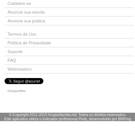
Cadastre-se
Anuncie sua escola
Anuncie sua prática
Termos de Uso
Política de Privacidade
Suporte
FAQ
Webmasters
Compartilhe:
© Copyright 2011-2015 Acupunturista.net. Todos os direitos reservados.
Este aplicativo utiliza o indicador profissional Pluto, desenvolvido por
BRProg