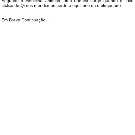
Segundo a Medicina Chinesa, uma doença surge quando o fluxo
cíclico de Qi nos meridianos perde o equilíbrio ou é bloqueado.
Em Breve Continuação...