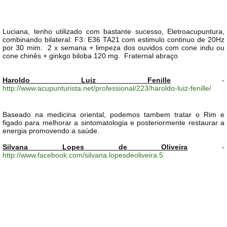
Luciana, tenho utilizado com bastante sucesso, Eletroacupuntura,
combinando bilateral: F3: E36 TA21 com estimulo continuo de 20Hz
por 30 mim. 2 x semana + limpeza dos ouvidos com cone indu ou
cone chinês + ginkgo biloba 120 mg. Fraternal abraço
Haroldo Luiz Fenille
-
http://www.acupunturista.net/professional/223/haroldo-luiz-fenille/
Baseado na medicina oriental, podemos tambem tratar o Rim e
figado para melhorar a sintomatologia e posteriormente restaurar a
energia promovendo a saúde.
Silvana Lopes de Oliveira
-
http://www.facebook.com/silvana.lopesdeoliveira.5