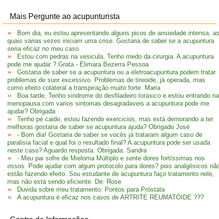
Mais Pergunte ao acupunturista
Bom dia, eu estou apresentando alguns picos de ansiedade intensa, a
quais várias vezes iniciam uma crise. Gostaria de saber se a acupuntura
seria eficaz no meu caso.
Estou com pedras na vesicula. Tenho medo da cirurgia. A acupuntura
pode me ajudar ? Grata - Elimara Bezerra Pessoa
Gostaria de saber se a acupuntura ou a eletroacupuntura podem tratar
problemas de suor excessivo. Problemas de tireoide, já operada, mas
como efeito colateral a transpiração muito forte. Maria
Boa tarde. Tenho sindrome do desfiladeiro toraxico e estou entrando na
menopausa com varios sintomas desagradaveis a acupuntura pode me
ajudar? Obrigada
Tenho pé caido, estou fazendo exercicios, mas está demorando a ter
melhoras gostaria de saber se acupuntura ajuda? Obrigado José
- Bom dia! Gostaria de saber se vocês já trataram algum caso de
paralisia facial e qual foi o resultado final? A acupuntura pode ser usada
neste caso? Aguardo resposta. Obrigada. Sandra
- Meu pai sofre de Mieloma Múltiplo e sente dores fortíssimas nos
ossos. Pode ajudar com algum protocolo para dores? pois analgésicos nã
estão fazendo efeito. Sou estudante de acupuntura faço tratamento nele,
mas não está sendo eficiente. De: Rose
Duvida sobre meu tratamento: Pontos para Próstata
A acupuntura é eficaz nos casos de ARTRITE REUMATÓIDE ???