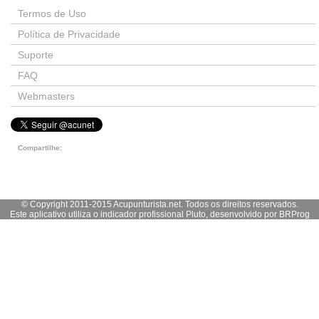
Termos de Uso
Política de Privacidade
Suporte
FAQ
Webmasters
Compartilhe:
© Copyright 2011-2015 Acupunturista.net. Todos os direitos reservados.
Este aplicativo utiliza o indicador profissional Pluto, desenvolvido por
BRProg