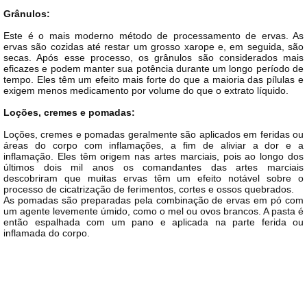
Grânulos:
Este é o mais moderno método de processamento de ervas. As
ervas são cozidas até restar um grosso xarope e, em seguida, são
secas. Após esse processo, os grânulos são considerados mais
eficazes e podem manter sua potência durante um longo período de
tempo. Eles têm um efeito mais forte do que a maioria das pílulas e
exigem menos medicamento por volume do que o extrato líquido.
Loções, cremes e pomadas:
Loções, cremes e pomadas geralmente são aplicados em feridas ou
áreas do corpo com inflamações, a fim de aliviar a dor e a
inflamação. Eles têm origem nas artes marciais, pois ao longo dos
últimos dois mil anos os comandantes das artes marciais
descobriram que muitas ervas têm um efeito notável sobre o
processo de cicatrização de ferimentos, cortes e ossos quebrados.
As pomadas são preparadas pela combinação de ervas em pó com
um agente levemente úmido, como o mel ou ovos brancos. A pasta é
então espalhada com um pano e aplicada na parte ferida ou
inflamada do corpo.