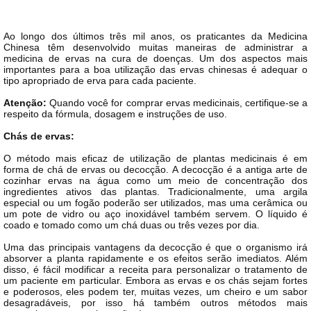
Ao longo dos últimos três mil anos, os praticantes da Medicina
Chinesa têm desenvolvido muitas maneiras de administrar a
medicina de ervas na cura de doenças. Um dos aspectos mais
importantes para a boa utilização das ervas chinesas é adequar o
tipo apropriado de erva para cada paciente.
Atenção:
Quando você for comprar ervas medicinais, certifique-se a
respeito da fórmula, dosagem e instruções de uso.
Chás de ervas:
O método mais eficaz de utilização de plantas medicinais é em
forma de chá de ervas ou decocção. A decocção é a antiga arte de
cozinhar ervas na água como um meio de concentração dos
ingredientes ativos das plantas. Tradicionalmente, uma argila
especial ou um fogão poderão ser utilizados, mas uma cerâmica ou
um pote de vidro ou aço inoxidável também servem. O líquido é
coado e tomado como um chá duas ou três vezes por dia.
Uma das principais vantagens da decocção é que o organismo irá
absorver a planta rapidamente e os efeitos serão imediatos. Além
disso, é fácil modificar a receita para personalizar o tratamento de
um paciente em particular. Embora as ervas e os chás sejam fortes
e poderosos, eles podem ter, muitas vezes, um cheiro e um sabor
desagradáveis, por isso há também outros métodos mais