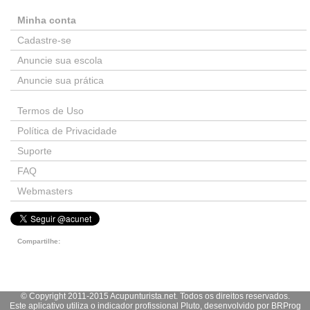
Minha conta
Cadastre-se
Anuncie sua escola
Anuncie sua prática
Termos de Uso
Política de Privacidade
Suporte
FAQ
Webmasters
Compartilhe:
© Copyright 2011-2015 Acupunturista.net. Todos os direitos reservados.
Este aplicativo utiliza o indicador profissional Pluto, desenvolvido por
BRProg