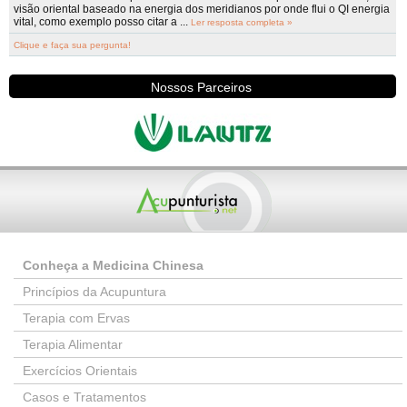
visão oriental baseado na energia dos meridianos por onde flui o QI energia
vital, como exemplo posso citar a ...
Ler resposta completa »
Clique e faça sua pergunta!
Nossos Parceiros
Conheça a Medicina Chinesa
Princípios da Acupuntura
Terapia com Ervas
Terapia Alimentar
Exercícios Orientais
Casos e Tratamentos