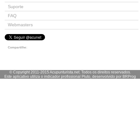
Suporte
FAQ
Webmasters
Compartilhe:
© Copyright 2011-2015 Acupunturista.net. Todos os direitos reservados.
Este aplicativo utiliza o indicador profissional Pluto, desenvolvido por
BRProg