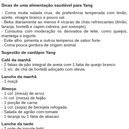
Dicas de uma alimentação saudável para Yang
- Coma muita salada crua, de preferência temperada com limão,
azeite, vinagre branco e pouco sal.
- Beba diariamente ao menos 4 xícaras de chás refrescantes (limão,
laranja, hortelã e capim-cidreira, por exemplo).
- Consuma com moderação os derivados de leite, como queijos,
manteiga e iogurte.
- Evite alho, pimenta e outros temperos de sabor forte.
- Coma pouca gordura de origem animal.
Sugestão de cardápio Yang
Café da manhã
- 2 fatias de pão integral de aveia com 1 fatia de queijo branco
- 1 xíc. de chá de hortelã adoçado com stevia
Lanche da manhã
- 1 maçã
Almoço
- 1 col. (mesa) de arroz
- ½ col. (mesa) de feijão
- 1 porção de carne
- 1 col. (sopa) de berinjela refogada
- Salada de agrião com tomate
- 1 laranja ou 1 fatia de abacaxi
Lanche da tarde
- 1 pote de iogurte light