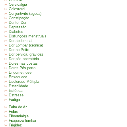
Cervicalgia
Colesterol
Conjuntivite (aguda)
Constipação
Dente, Dor
Depressão
Diabetes
Disfunções menstruais
Dor abdominal
Dor Lombar (crônica)
Dor no Peito
Dor pélvica, gravidez
Dor pós operatória
Dores nas costas
Dores Pós-parto
Endometriose
Enxaqueca
Esclerose Múltipla
Esterilidade
Estética
Estresse
Fadiga
Falta de Ar
Febre
Fibromialgia
Fraqueza lombar
Frigidez