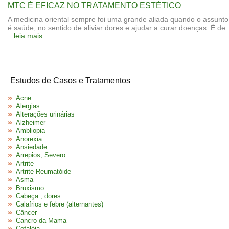
MTC É EFICAZ NO TRATAMENTO ESTÉTICO
A medicina oriental sempre foi uma grande aliada quando o assunto
é saúde, no sentido de aliviar dores e ajudar a curar doenças. É de
...
leia mais
Estudos de Casos e Tratamentos
Acne
Alergias
Alterações urinárias
Alzheimer
Ambliopia
Anorexia
Ansiedade
Arrepios, Severo
Artrite
Artrite Reumatóide
Asma
Bruxismo
Cabeça , dores
Calafrios e febre (alternantes)
Câncer
Cancro da Mama
Cefaléia