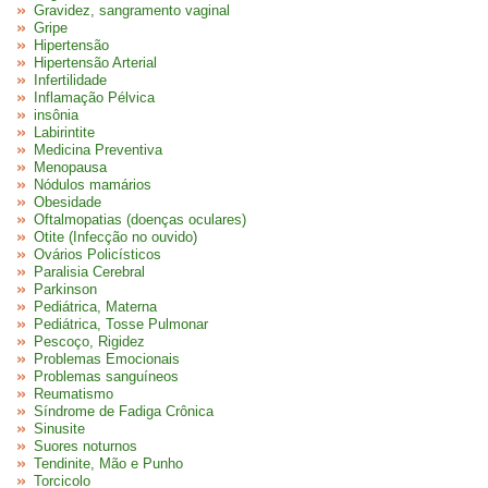
Gravidez, sangramento vaginal
Gripe
Hipertensão
Hipertensão Arterial
Infertilidade
Inflamação Pélvica
insônia
Labirintite
Medicina Preventiva
Menopausa
Nódulos mamários
Obesidade
Oftalmopatias (doenças oculares)
Otite (Infecção no ouvido)
Ovários Policísticos
Paralisia Cerebral
Parkinson
Pediátrica, Materna
Pediátrica, Tosse Pulmonar
Pescoço, Rigidez
Problemas Emocionais
Problemas sanguíneos
Reumatismo
Síndrome de Fadiga Crônica
Sinusite
Suores noturnos
Tendinite, Mão e Punho
Torcicolo