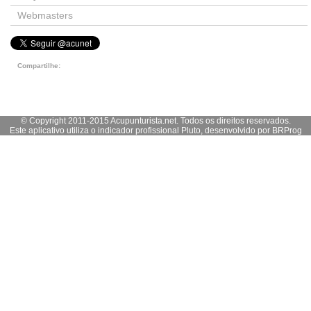
Webmasters
Compartilhe:
© Copyright 2011-2015 Acupunturista.net. Todos os direitos reservados.
Este aplicativo utiliza o indicador profissional Pluto, desenvolvido por
BRProg